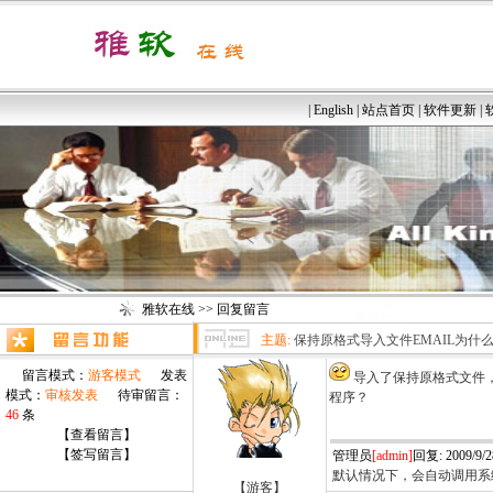
|
English
|
站点首页
|
软件更新
|
雅软在线
>> 回复留言
主题:
保持原格式导入文件EMAIL为什
留言模式：
游客模式
发表
导入了保持原格式文件，
模式：
审核发表
待审留言：
程序？
46
条
【查看留言】
【签写留言】
管理员
[admin]
回复: 2009/9/28
默认情况下，会自动调用系
【游客】