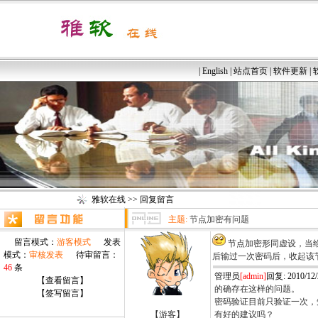
|
English
|
站点首页
|
软件更新
|
雅软在线
>> 回复留言
主题:
节点加密有问题
留言模式：
游客模式
发表
节点加密形同虚设，当
模式：
审核发表
待审留言：
后输过一次密码后，收起该
46
条
管理员
[admin]
回复: 2010/12/2
【查看留言】
的确存在这样的问题。
【签写留言】
密码验证目前只验证一次，
【游客】
有好的建议吗？