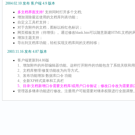
2004.02.10 发布 客户端 4.9 版本
多文档界面支持!
支持同时打开多个文档;
增加清除最近使用的文档库列表功能；
自定义工具栏支持；
对于含附件的文档，图标以粉红色标识；
网页模板支持（待增强）。通过修改blank.htm可以随意新建HTML文档的
增加主题支持；
导出到文档库功能，轻松实现文档库间的文档转移；
2003.11.16 发布 4.87 版本
客户端更新到4.86版
1、增加附件的外部编辑器功能。这样打开附件的功能包含了系统关联和
2、文档库整理/修复功能改为向导方式。
3、发布功能增加 数据库口令 功能
4、全新XP样式菜单和工具栏
5、目录/文档新增口令需要文档库/或用户口令验证；修改口令改为需要
管理器多继承功能进行修改。注册用户可能需要对继承权限进行全面调整