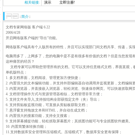
相关链接:
演示
立即注册!
::
简介
::
文档专家网络版 客户端 6.22
2006/4/28
开启网络版客户端的“导出”功能。
网络版客户端具有个人版所有的特性，并且可以实现部门间文档共享、传递，实
电脑用多了，上网多了，您的电脑中是不是有很多有价值的文档？但是当您发现
这种痛苦的经历？
文档专家可以帮助您管理所有的文档。它可以支持任意格式文档，界面直观，
单机版特点：
1. 多文档界面，文档阅读、管理更加方便快捷；
2. 内置强大的文本编辑功能，并支持外部编辑器自动调用并监视更新，文档编辑
3. 内置浏览器，并直接嵌入浏览器，轻松浏览、快速保存网页。可以快速抓取网页中
4. 文档管理操作方式与资源管理器相似，文档管理非常方便；
5. 支持文件夹导入,支持按结构全部获指定文件（夹）导出；
6. 支持剪贴板监视功能，可直接从剪贴板获取文档；
7. 悬浮窗支持拖放文本和HTML，并自动生成文档；
8. 内置强大的搜索功能，支持全文搜索；
9. 支持屏幕捕捉功能，轻松抓取屏幕图片；其抓图功能可与专业抓图软件媲美。
10. 内置简繁体转换功能；
11.支持数据库安全管理和压缩模式。压缩模式下，数据库安全更有保障；