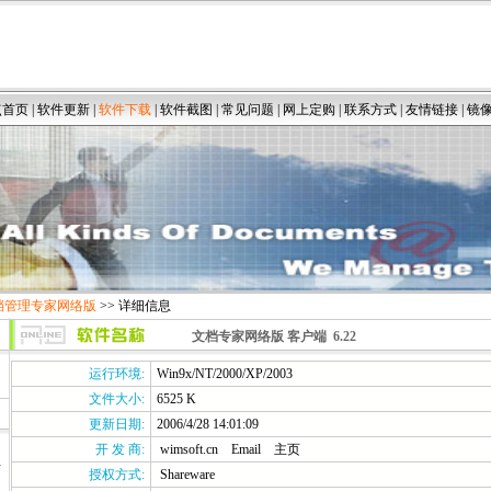
点首页
|
软件更新
|
软件下载
|
软件截图
|
常见问题
|
网上定购
|
联系方式
|
友情链接
|
镜
文档管理专家网络版
>> 详细信息
文档专家网络版 客户端 6.22
运行环境:
Win9x/NT/2000/XP/2003
文件大小:
6525 K
更新日期:
2006/4/28 14:01:09
开 发 商:
wimsoft.cn
Email
主页
授权方式:
Shareware